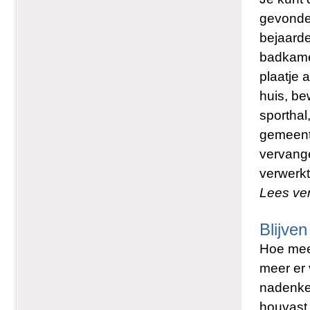
gevonde
bejaarde
badkame
plaatje 
huis, be
sporthal
gemeent
vervange
verwerkt
Lees ve
Blijve
Hoe meer
meer er 
nadenken
houvast