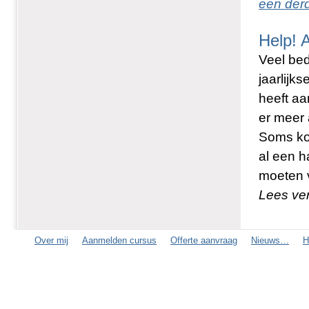
een derd
Help! 
Veel bed
jaarlijks
heeft aan
er meer 
Soms ko
al een h
moeten v
Lees ve
Over mij
Aanmelden cursus
Offerte aanvraag
Nieuws…
H