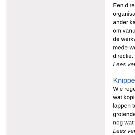
Een dire
organisa
ander ka
om vanui
de werkv
mede-wer
directie.
Lees ve
Knippe
Wie rege
wat kopi
lappen t
grotende
nog wat
Lees ve