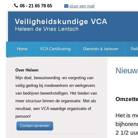
06 - 21 65 78 65
stuur een mail
Home
VCA Certificering
Diensten & tarieven
Ref
Nieu
Over Heleen
Mijn doel, bewustwording -en vergroting van
veilig gedrag bij medewerkers en werkgevers
van bedrijven bewerkstelligen. Het bieden van
Omzette
meer structuur binnen de organisatie. Met als
resultaat, een VCA waardige organisatie of
Het is m
persoon!
bijhoren
2 1/2 uu