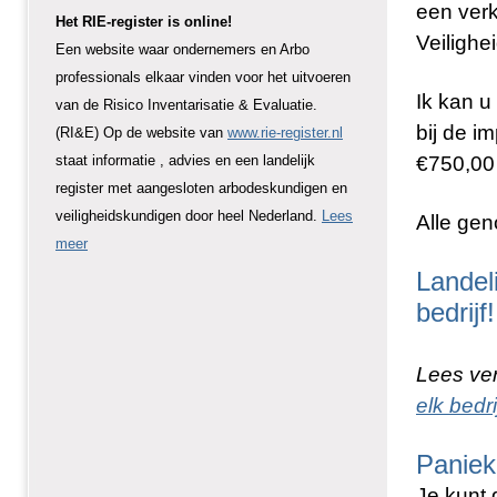
een verk
Het RIE-register is online!
Veilighe
Een website waar ondernemers en Arbo
professionals elkaar vinden voor het uitvoeren
Ik kan 
van de Risico Inventarisatie & Evaluatie.
bij de i
(RI&E) Op de website van
www.rie-register.nl
€750,00
staat informatie , advies en een landelijk
register met aangesloten arbodeskundigen en
veiligheidskundigen door heel Nederland.
Lees
Alle ge
meer
Landeli
bedrijf!
Lees ve
elk bedrij
Paniek
Je kunt 