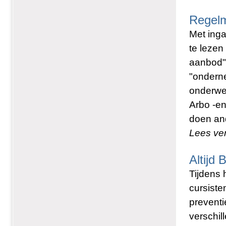
Regelm
Met inga
te lezen
aanbod".
"onderne
onderwer
Arbo -en
doen and
Lees ve
Altijd 
Tijdens 
cursiste
preventi
verschil