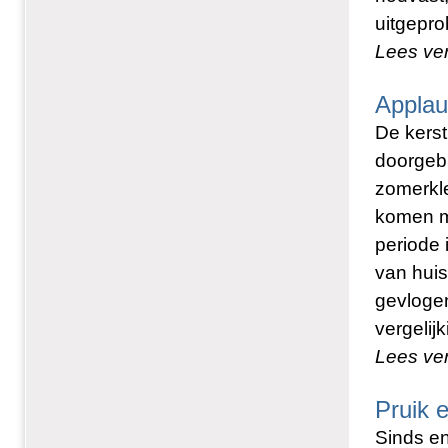
uitgepro
Lees ve
Applau
De kerst
doorgebr
zomerkl
komen mo
periode 
van huis
gevlogen
vergelij
Lees ve
Pruik e
Sinds en