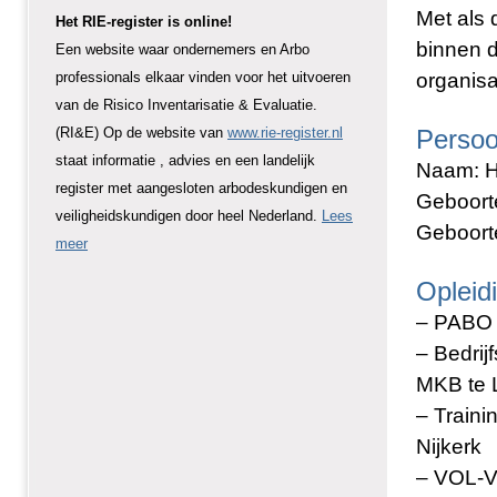
Met als 
Het RIE-register is online!
binnen d
Een website waar ondernemers en Arbo
organisa
professionals elkaar vinden voor het uitvoeren
van de Risico Inventarisatie & Evaluatie.
Persoon
(RI&E) Op de website van
www.rie-register.nl
staat informatie , advies en een landelijk
Naam: H
register met aangesloten arbodeskundigen en
Geboort
veiligheidskundigen door heel Nederland.
Lees
Geboort
meer
Opleid
– PABO 
– Bedri
MKB te 
– Train
Nijkerk
–
VOL-V