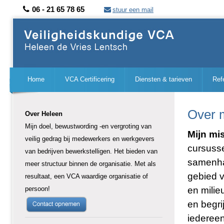
06 - 21 65 78 65
stuur een mail
Home
VCA Certificering
Diensten & tarieven
Ref
Over m
Over Heleen
Mijn doel, bewustwording -en vergroting van
Mijn mi
veilig gedrag bij medewerkers en werkgevers
cursuss
van bedrijven bewerkstelligen. Het bieden van
samenha
meer structuur binnen de organisatie. Met als
gebied v
resultaat, een VCA waardige organisatie of
persoon!
en milie
en begri
iedereen