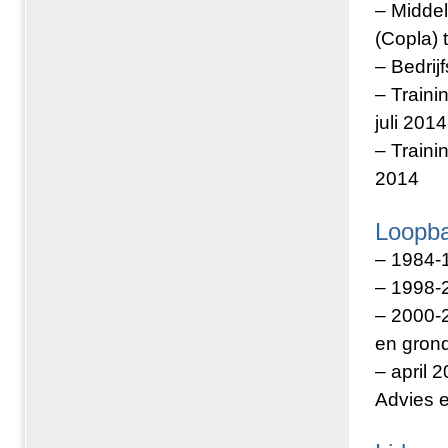
– Middel
(Copla) 
– Bedrij
– Train
juli 2014
– Traini
2014
Loopb
– 1984-1
– 1998-2
– 2000-2
en grond
– april 
Advies e