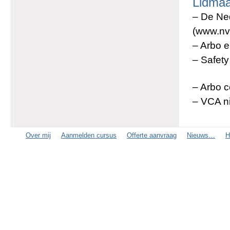
Lidma
– De Ned
(www.nvv
– Arbo 
– Safety
– Arbo 
– VCA n
Over mij
Aanmelden cursus
Offerte aanvraag
Nieuws…
H