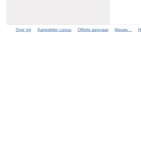
Over mij
Aanmelden cursus
Offerte aanvraag
Nieuws…
H