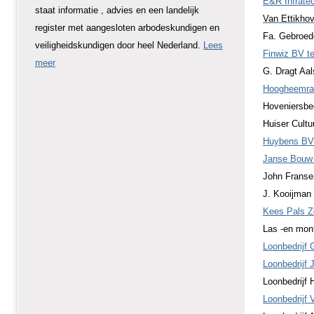
E&R Infratec
staat informatie , advies en een landelijk
Van Ettikhov
register met aangesloten arbodeskundigen en
Fa. Gebroed
veiligheidskundigen door heel Nederland.
Lees
Finwiz BV te
meer
G. Dragt Aa
Hoogheemraa
Hoveniersbed
Huiser Cult
Huybens BV
Janse Bouw
John Fransen
J. Kooijman
Kees Pals Z
Las -en mont
Loonbedrijf 
Loonbedrijf 
Loonbedrijf 
Loonbedrijf