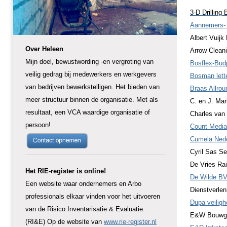
3-D Drilling
Aannemers- 
Albert Vuijk
Over Heleen
Arrow Cleani
Mijn doel, bewustwording -en vergroting van
Bosflex-Budp
veilig gedrag bij medewerkers en werkgevers
Bosman lett
van bedrijven bewerkstelligen. Het bieden van
Braas Allro
meer structuur binnen de organisatie. Met als
C. en J. Ma
resultaat, een VCA waardige organisatie of
Charles van
persoon!
Count Media
Cumela Nede
Cyril Sas S
De Vries Rai
Het RIE-register is online!
De Wilde BV,
Een website waar ondernemers en Arbo
Dienstverlen
professionals elkaar vinden voor het uitvoeren
Dupa veiligh
van de Risico Inventarisatie & Evaluatie.
E&W Bouwgr
(RI&E) Op de website van
www.rie-register.nl