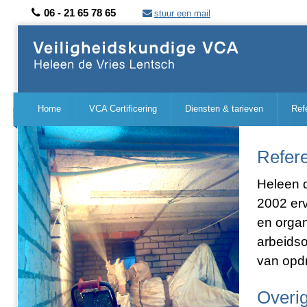
06 - 21 65 78 65
stuur een mail
Home
VCA Certificering
Diensten & tarieven
Ref
Refere
Heleen d
2002 erv
en organ
arbeidso
van opd
Overig