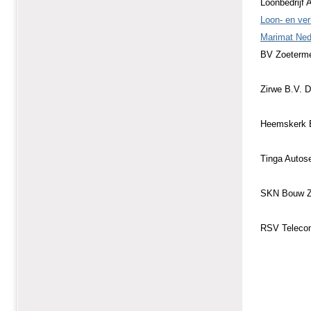
Loonbedrijf 
Loon- en ve
Marimat Ned
BV Zoeterm
Zirwe B.V. 
Heemskerk B
Tinga Autos
SKN Bouw Z
RSV Teleco